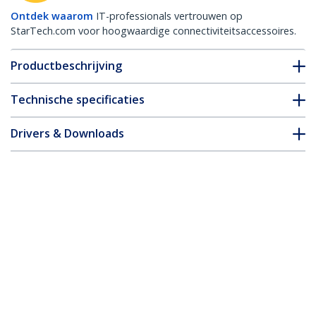
Ontdek waarom
IT-professionals vertrouwen op
StarTech.com voor hoogwaardige connectiviteitsaccessoires.
Productbeschrijving
Technische specificaties
Drivers & Downloads
FAQ en naleving
Accessoires
* Uitvoering en specificaties van het product zijn zonder
aankondiging vatbaar voor wijzigingen.
8-poort 1U-Rack USB PS/2 KVM-switch
met OSD