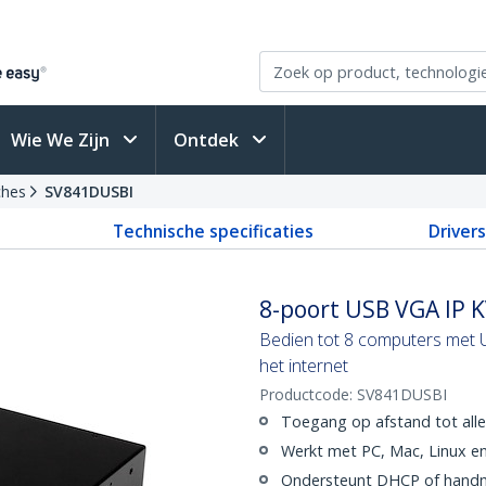
Wie We Zijn
Ontdek
ches
SV841DUSBI
Technische specificaties
Driver
8-poort USB VGA IP 
Bedien tot 8 computers met 
het internet
Productcode:
SV841DUSBI
Toegang op afstand tot all
Werkt met PC, Mac, Linux e
Ondersteunt DHCP of handma