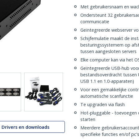
Met gebruikersnaam en wach
Ondersteunt 32 gebruikersac
communicatie
Geïntegreerde webserver voo
Schijfemulatie maakt de insta
besturingssystemem op afst
tussen aangesloten servers
Elke computer kan via het
Geïntegreerde USB-hub voor
bestandsoverdracht tussen 
USB 1.1 en 1.0-apparaten)
Voor een gemakkelijke contr
automatische scanfunctie
Te upgraden via flash
Hot-pluggable - toevoegen o
starten
Drivers en downloads
Meerdere gebruikersaccount
specifieke functies en/of pc'