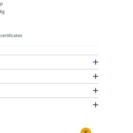
op
dig
certificaten