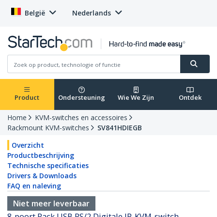
België
Nederlands
Product
Ondersteuning
Wie We Zijn
Ontdek
Home
KVM-switches en accessoires
Rackmount KVM-switches
SV841HDIEGB
Overzicht
Productbeschrijving
Technische specificaties
Drivers & Downloads
FAQ en naleving
Niet meer leverbaar
8-poort Rack USB PS/2 Digitale IP-KVM-switch