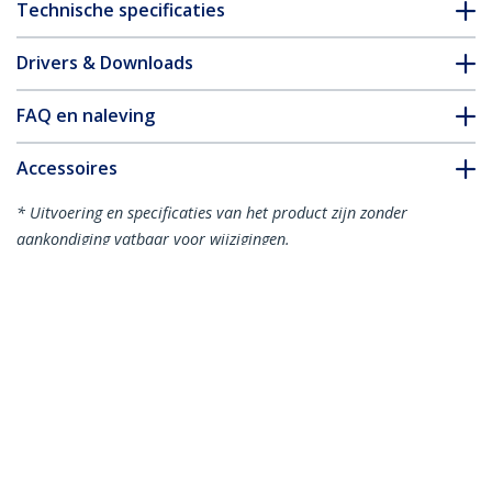
Technische specificaties
Drivers & Downloads
FAQ en naleving
Accessoires
* Uitvoering en specificaties van het product zijn zonder
aankondiging vatbaar voor wijzigingen.
Misschien vindt u dit ook leuk
WRSTRST
ARMSTS
Ergonomische
Zit - sta bureau
polssteun
werkplek