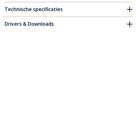
Technische specificaties
Drivers & Downloads
FAQ en naleving
Accessoires
* Uitvoering en specificaties van het product zijn zonder
aankondiging vatbaar voor wijzigingen.
Misschien vindt u dit ook leuk