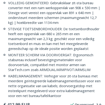
VOLLEDIG GEMONTEERD: Gebruiksklaar zit-sta bureau
converter met een ruim werkoppervlak van 908 x 530 mm |
Stevige voet vereist een oppervlak van 891 x 640 mm |
ondersteunt meerdere schermen (maximumgewicht 12,7
kg) | hoekbreedte van 1134 mm
STEVIGE TOETSENBORDHOUDER: De toetsenbordhouder
heeft een oppervlak van 680 x 265 mm en een
maximumgewicht van 2,3 kg; geschikt voor een volledig
toetsenbord en muis en kan met het meegeleverde
gereedschap op de ideale positie worden geplaatst
MONTEER SCHERM VIA DOORVOERGAT: Ergonomisch
stabureau inclusief bevestigingsmaterialen voor
doorvoertule, compatibel met monitor armen van
StarTech.com zoals ARMDUAL/ARMPIVOT/ARMSLIM
KABELMANAGEMENT: Verhoger voor zit-sta bureaus met
meerdere geïntegreerde kabelmanagementlussen voor een
nette organisatie van uw kabels; doorvoergatdop met
insteekpunt meegeleverd voor extra kabelmanagement
voor een net bureau/tafel/kantoor
€
412,99
EUR
Op voorraad
3