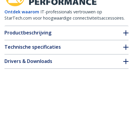
Ontdek waarom
IT-professionals vertrouwen op
StarTech.com voor hoogwaardige connectiviteitsaccessoires.
Productbeschrijving
Technische specificaties
Drivers & Downloads
FAQ en naleving
Accessoires
* Uitvoering en specificaties van het product zijn zonder
aankondiging vatbaar voor wijzigingen.
Misschien vindt u dit ook leuk