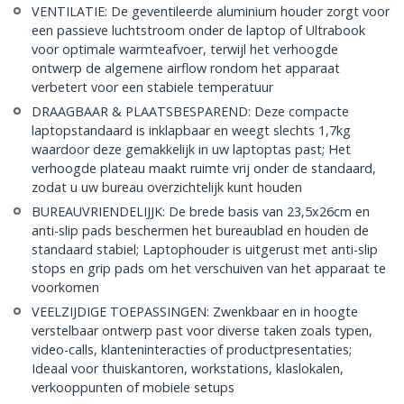
VENTILATIE: De geventileerde aluminium houder zorgt voor
een passieve luchtstroom onder de laptop of Ultrabook
voor optimale warmteafvoer, terwijl het verhoogde
ontwerp de algemene airflow rondom het apparaat
verbetert voor een stabiele temperatuur
DRAAGBAAR & PLAATSBESPAREND: Deze compacte
laptopstandaard is inklapbaar en weegt slechts 1,7kg
waardoor deze gemakkelijk in uw laptoptas past; Het
verhoogde plateau maakt ruimte vrij onder de standaard,
zodat u uw bureau overzichtelijk kunt houden
BUREAUVRIENDELIJJK: De brede basis van 23,5x26cm en
anti-slip pads beschermen het bureaublad en houden de
standaard stabiel; Laptophouder is uitgerust met anti-slip
stops en grip pads om het verschuiven van het apparaat te
voorkomen
VEELZIJDIGE TOEPASSINGEN: Zwenkbaar en in hoogte
verstelbaar ontwerp past voor diverse taken zoals typen,
video-calls, klanteninteracties of productpresentaties;
Ideaal voor thuiskantoren, workstations, klaslokalen,
verkooppunten of mobiele setups