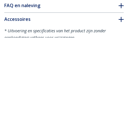
FAQ en naleving
Accessoires
* Uitvoering en specificaties van het product zijn zonder
aankondiging vatbaar voor wijzigingen.
TV Muurbeugel voor VESA Schermen
tot 80" (50kg) - Universele Full Motion
TV Beugel - Scharnierende Arm om
Scherm te Kantelen/Zwenken
Productcode:
FPWARTS1
Become a Partner
Waar te verkrijgen
StarTech.com
Nieuws
Contact