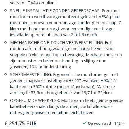
veerarm; TAA-compliant
SNELLE INSTALLATIE ZONDER GEREEDSCHAP: Premium
monitorarm wordt voorgemonteerd geleverd; VESA-plaat
met duimschroeven voor montage zonder gereedschap; C-
klem met handknop zorgt voor eenvoudige en stevige
installatie op bureaubladen van 2 tot 6 cm dik
MECHANISCHE ONE-TOUCH VEERVERSTELLING: Full-
motion arm met hoogwaardige mechanische veer voor
soepele en vlotte one-touch beweging; Mechanische veren
zijn robuuster en beter bestand tegen slijtage dan
gasveren; 10 jaar ondersteuning
SCHERMAFSTELLING: Ergonomische monitorbeugel met
gereedschapsloze instellingen: +/-15° zwenken, +90/-15°
kantelen en 360° rotatie (portret/landschap); Maximale
armlengte 53,5cm, hoogtebereik van 19,7 tot 52,4cm
OPGERUIMDE WERKPLEK: Monitorarm heeft geïntegreerde
kabelbeheerkanalen langs de armen, zodat alle kabels
netjes georganiseerd en uit het zicht blijven
€
251,75
EUR
Op voorraad
142