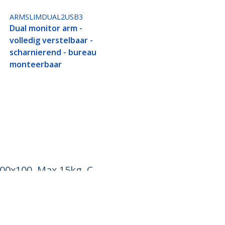
ARMSLIMDUAL2USB3
Dual monitor arm -
volledig verstelbaar -
scharnierend - bureau
monteerbaar
00x100, Max 15kg, C-
Aansluiten