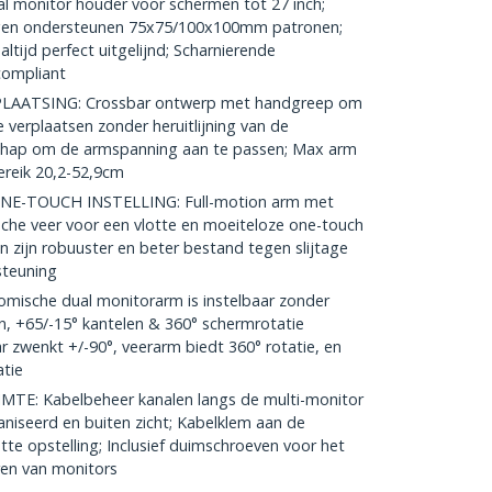
onitor houder voor schermen tot 27 inch;
ngen ondersteunen 75x75/100x100mm patronen;
tijd perfect uitgelijnd; Scharnierende
compliant
AATSING: Crossbar ontwerp met handgreep om
e verplaatsen zonder heruitlijning van de
schap om de armspanning aan te passen; Max arm
ereik 20,2-52,9cm
E-TOUCH INSTELLING: Full-motion arm met
he veer voor een vlotte en moeiteloze one-touch
 zijn robuuster en beter bestand tegen slijtage
steuning
ische dual monitorarm is instelbaar zonder
, +65/-15° kantelen & 360° schermrotatie
r zwenkt +/-90°, veerarm biedt 360° rotatie, en
tie
: Kabelbeheer kanalen langs de multi-monitor
iseerd en buiten zicht; Kabelklem aan de
te opstelling; Inclusief duimschroeven voor het
en van monitors