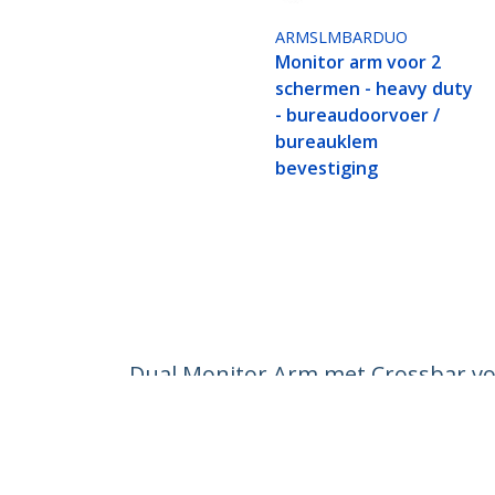
ARMSLMBARDUO
Monitor arm voor 2
schermen - heavy duty
- bureaudoorvoer /
bureauklem
bevestiging
Dual Monitor Arm met Crossbar voo
klem, Volledig Scharnierend, Arm
Productcode:
H2M1AS2-MONITOR-ARM
Become a Partner
StarT