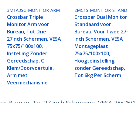
3M1A3SG-MONITOR-ARM
2MC1S-MONITOR-STAND
Crossbar Triple
Crossbar Dual Monitor
Monitor Arm voor
Standaard voor
Bureau, Tot Drie
Bureau, Voor Twee 27-
27inch Schermen, VESA
inch Schermen, VESA
75x75/100x100,
Montageplaat
Instelling Zonder
75x75/100x100,
Gereedschap, C-
Hoogteinstelling
Klem/Doorvoertule,
zonder Gereedschap,
Arm met
Tot 6kg Per Scherm
Veermechanisme
r Bureau, Tot 27 inch Schermen, VESA 75x75/1
 met Veermechanisme, TAA
ech.com
Klantenondersteuning