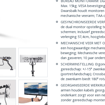
BUREAU MONITORARM: Dual m
Max. 15kg; VESA bevestigi
Dwarsbalk houdt monitoren al
mechanische veerarm; TAA-
GESYNCHRONISEERDE VERPL
de dual monitor opstelling t
schermen; Inclusief gereed
verlenging 57,4cm, hoogteb
MECHANISCHE VEER MET ON
een hoogwaardige mechanisc
beweging; Mechanische veren
dan gasveren; 10 jaar onder
SCHERMINSTELLING: Ergonom
gereedschap: +/-15° zwenken
(portret/landschap); Crossba
de zwenkarm biedt 180° rota
GEORGANISEERDE WERKRUIMTE
armen houden kabels georgan
onderkant zorgt voor een net
zonder gereedschap monter