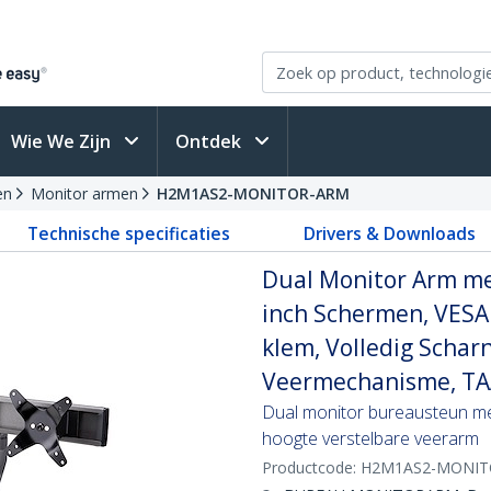
Wie We Zijn
Ontdek
en
Monitor armen
H2M1AS2-MONITOR-ARM
Technische specificaties
Drivers & Downloads
Dual Monitor Arm me
inch Schermen, VESA
klem, Volledig Schar
Veermechanisme, T
Dual monitor bureausteun me
hoogte verstelbare veerarm
Productcode:
H2M1AS2-MONIT