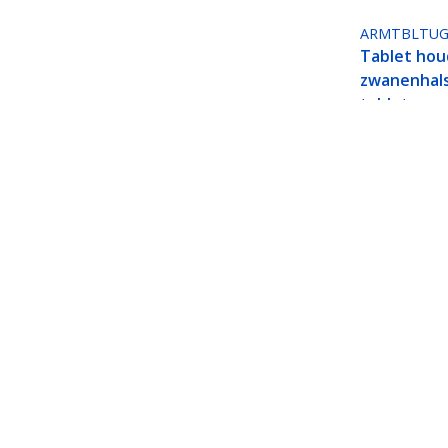
ARMTBLTU
Tablet hou
zwanenhals 
tablet arm
Beveiligde Tabletstandaard met K-S
Universele Verstelbare Tabletsteun
Productcode:
SECTBLTDT
Become a Partner
StarT
Waar te verkrijgen
Nieuws
Contac
Over o
Vacatu
Qualit
Blog