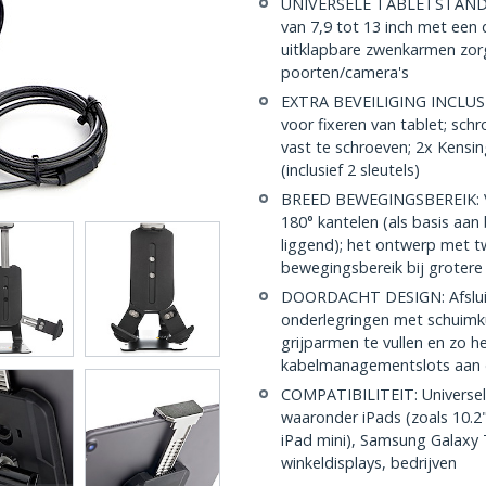
UNIVERSELE TABLETSTANDAAR
van 7,9 tot 13 inch met een
uitklapbare zwenkarmen zorg
poorten/camera's
EXTRA BEVEILIGING INCLUSI
voor fixeren van tablet; sc
vast te schroeven; 2x Kensin
(inclusief 2 sleutels)
BREED BEWEGINGSBEREIK: Ve
180° kantelen (als basis aan
liggend); het ontwerp met t
bewegingsbereik bij grotere
DOORDACHT DESIGN: Afsluitb
onderlegringen met schuimk
grijparmen te vullen en zo 
kabelmanagementslots aan 
COMPATIBILITEIT: Universele
waaronder iPads (zoals 10.2" 
iPad mini), Samsung Galaxy T
winkeldisplays, bedrijven