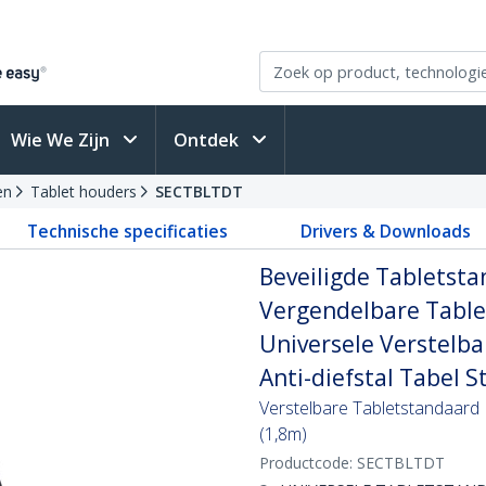
Wie We Zijn
Ontdek
en
Tablet houders
SECTBLTDT
Technische specificaties
Drivers & Downloads
Beveiligde Tabletsta
Vergendelbare Tablet
Universele Verstelba
Anti-diefstal Tabel 
Verstelbare Tabletstandaard |
(1,8m)
Productcode:
SECTBLTDT