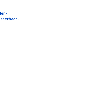
er -
teerbaar -
de arm -
roid
 7.9"-13" Tablets -
Aansluiten