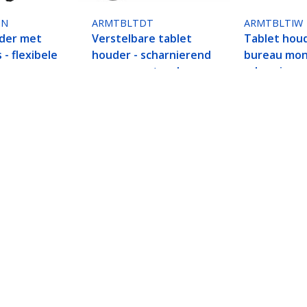
GN
ARMTBLTDT
ARMTBLTIW
der met
Verstelbare tablet
Tablet houd
- flexibele
houder - scharnierend
bureau mon
- muur monteerbaar -
scharnieren
universeel
iPad of And
lot Kabelslot - Vergendelbare Tablethouder voor
 voor Bureau - Anti-diefstal Tabel Stand
ech.com
Klantenondersteuning
Knowledge Base
t
Drivers en downloads
ns
Support FAQs
res
Support
y & Compliance
Garantiebeleid