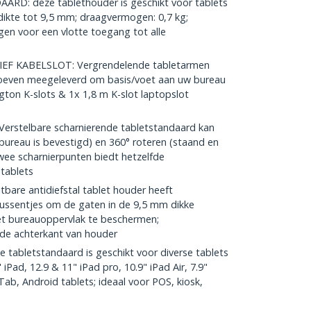
D: deze tablethouder is geschikt voor tablets
 dikte tot 9,5 mm; draagvermogen: 0,7 kg;
en voor een vlotte toegang tot alle
EF KABELSLOT: Vergrendelende tabletarmen
hroeven meegeleverd om basis/voet aan uw bureau
gton K-slots & 1x 1,8 m K-slot laptopslot
rstelbare scharnierende tabletstandaard kan
 bureau is bevestigd) en 360° roteren (staand en
wee scharnierpunten biedt hetzelfde
 tablets
are antidiefstal tablet houder heeft
ussentjes om de gaten in de 9,5 mm dikke
het bureauoppervlak te beschermen;
de achterkant van houder
 tabletstandaard is geschikt voor diverse tablets
iPad, 12.9 & 11" iPad pro, 10.9" iPad Air, 7.9"
ab, Android tablets; ideaal voor POS, kiosk,