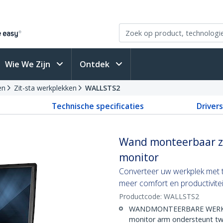
Wie We Zijn
Ontdek
en
Zit-sta werkplekken
WALLSTS2
Technische specificaties
Driver
Wand monteerbaar zi
monitor
Converteer uw werkplek met t
meer comfort en productivitei
Productcode:
WALLSTS2
WANDMONTEERBARE WERKPLE
monitor arm ondersteunt t