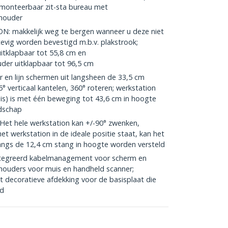
monteerbaar zit-sta bureau met
houder
makkelijk weg te bergen wanneer u deze niet
tevig worden bevestigd m.b.v. plakstrook;
itklapbaar tot 55,8 cm en
er uitklapbaar tot 96,5 cm
n lijn schermen uit langsheen de 33,5 cm
 verticaal kantelen, 360° roteren; werkstation
s) is met één beweging tot 43,6 cm in hoogte
edschap
t hele werkstation kan +/-90° zwenken,
et werkstation in de ideale positie staat, kan het
ngs de 12,4 cm stang in hoogte worden versteld
greerd kabelmanagement voor scherm en
houders voor muis en handheld scanner;
decoratieve afdekking voor de basisplaat die
gd