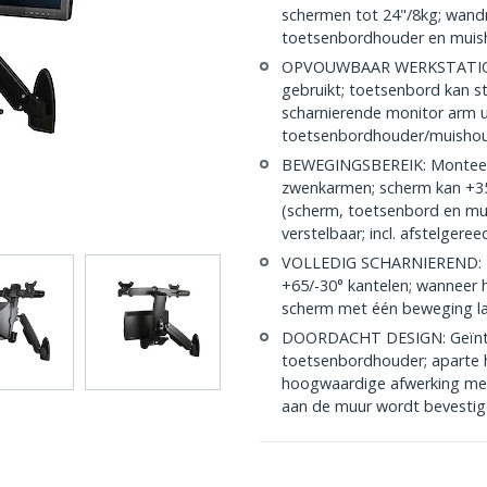
schermen tot 24"/8kg; wand
toetsenbordhouder en muis
OPVOUWBAAR WERKSTATION: 
gebruikt; toetsenbord kan s
scharnierende monitor arm u
toetsenbordhouder/muishoud
BEWEGINGSBEREIK: Monteer e
zwenkarmen; scherm kan +35°
(scherm, toetsenbord en mui
verstelbaar; incl. afstelgere
VOLLEDIG SCHARNIEREND: He
+65/-30° kantelen; wanneer h
scherm met één beweging la
DOORDACHT DESIGN: Geïnte
toetsenbordhouder; aparte 
hoogwaardige afwerking met 
aan de muur wordt bevesti