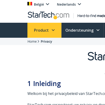
België
Nederlands
Product
Ondersteuning
Home
Privacy
1
Inleiding
Welkom bij het privacybeleid van StarTech.c
StarTech.com respecteert uw privacy en doe