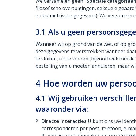
We verzamelen geen
"Speciale categorieë
filosofische overtuigingen, seksuele geaard
en biometrische gegevens). We verzamelen o
3.1
Als u geen persoonsgege
Wanneer wij op grond van de wet, of op gro
deze gegevens te verstrekken wanneer daarom
te sluiten, uit te voeren (bijvoorbeeld om d
bestelling van u moeten annuleren, maar wi
4
Hoe worden uw persoo
4.1
Wij gebruiken verschill
waaronder via:
Directe interacties.
U kunt ons uw Identi
corresponderen per post, telefoon, e-mai
een account aanmaken op onze Site of