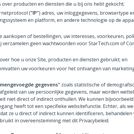
ver producten en diensten die u bij ons hebt gekocht;
rnetprotocol (
"IP"
) adres, uw inloggegevens, browsertype en -
ingssysteem en platform, en andere technologie op de appa
aankopen of bestellingen, uw interesses, voorkeuren, poll
ij verzamelen geen wachtwoorden voor StarTech.com of Comm
ver hoe u onze Site, producten en diensten gebruikt; en
mvatten uw voorkeuren voor het ontvangen van marketing
amengevoegde gegevens"
zoals statistische of demografis
leid van uw persoonlijke gegevens, maar worden wettelij
it niet direct of indirect onthullen. We kunnen bijvoorbe
gang heeft tot een specifieke websitefunctie. Echter, als
at ze u direct of indirect kunnen identificeren, behandele
bruikt in overeenstemming met dit Privacybeleid.