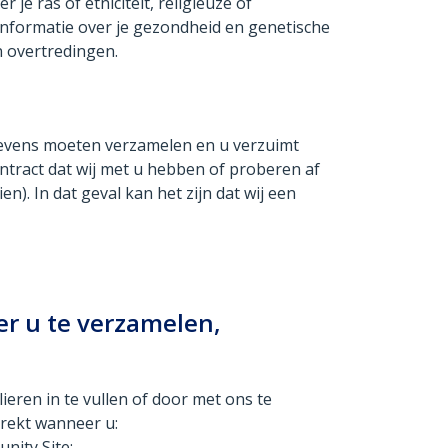
 je ras of etniciteit, religieuze of
 informatie over je gezondheid en genetische
n overtredingen.
gevens moeten verzamelen en u verzuimt
ntract dat wij met u hebben of proberen af
). In dat geval kan het zijn dat wij een
r u te verzamelen,
ren in te vullen of door met ons te
trekt wanneer u:
nity Site;