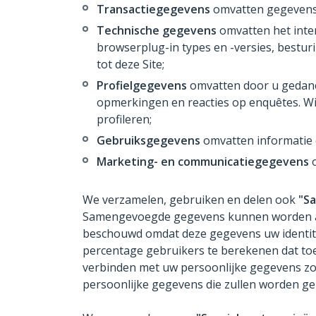
Transactiegegevens
omvatten gegevens o
Technische gegevens
omvatten het inte
browserplug-in types en -versies, bestur
tot deze Site;
Profielgegevens
omvatten door u gedane 
opmerkingen en reacties op enquêtes. W
profileren;
Gebruiksgegevens
omvatten informatie o
Marketing- en communicatiegegevens
o
We verzamelen, gebruiken en delen ook
"S
Samengevoegde gegevens kunnen worden afge
beschouwd omdat deze gegevens uw identite
percentage gebruikers te berekenen dat toe
verbinden met uw persoonlijke gegevens zod
persoonlijke gegevens die zullen worden ge