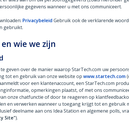
persoonlijke gegevens wanneer u met ons communiceert.
downloaden:
Privacybeleid
Gebruik ook de verklarende woorde
n gebruikt.
 en wie we zijn
id
tie te geven over de manier waarop StarTech.com uw persoo
ng tot en gebruik van onze website op
www.startech.com
(
h aanmeldt voor een klantenaccount, een StarTech.com produc
tinginformatie, opmerkingen plaatst, of met ons communicee
an onze chatfunctie of door te reageren op klantfeedbackon
n en verwerken wanneer u toegang krijgt tot en gebruik 
clusief deelname aan ons Idea Station en algemene polls, vr
y Site"
).