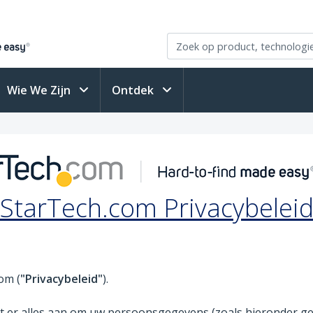
Wie We Zijn
Ontdek
StarTech.com Privacybelei
om (
"Privacybeleid"
).
t er alles aan om uw persoonsgegevens (zoals hieronder ged