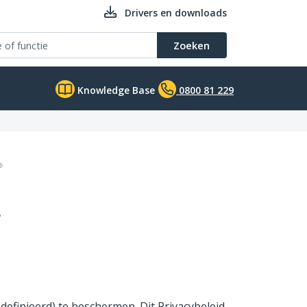
Drivers en downloads
Zoeken
Knowledge Base
0800 81 229
d
efinieerd) te beschermen. Dit Privacybeleid