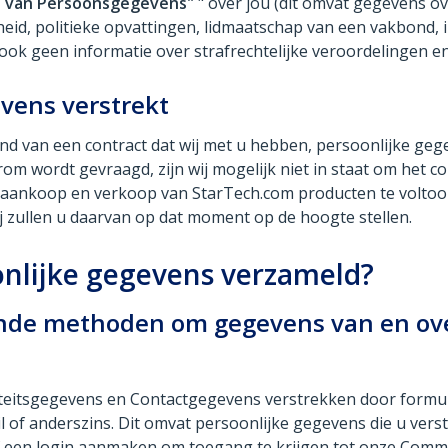
n van Persoonsgegevens"
" over jou (dit omvat gegevens over
heid, politieke opvattingen, lidmaatschap van een vakbond,
ok geen informatie over strafrechtelijke veroordelingen e
vens verstrekt
nd van een contract dat wij met u hebben, persoonlijke ge
 wordt gevraagd, zijn wij mogelijk niet in staat om het co
e aankoop en verkoop van StarTech.com producten te voltooien
j zullen u daarvan op dat moment op de hoogte stellen.
nlijke gegevens verzameld?
ende methoden om gegevens van en ove
teitsgegevens en Contactgegevens verstrekken door formulie
l of anderszins. Dit omvat persoonlijke gegevens die u vers
 een login aanmaken om toegang te krijgen tot onze Commu