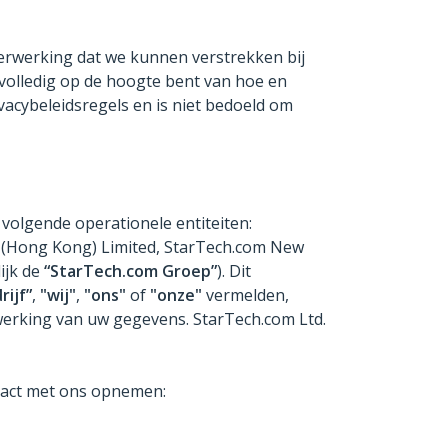
e verwerking dat we kunnen verstrekken bij
volledig op de hoogte bent van hoe en
acybeleidsregels en is niet bedoeld om
 volgende operationele entiteiten:
m (Hong Kong) Limited, StarTech.com New
ijk de
“StarTech.com Groep”
). Dit
rijf”
,
"wij"
,
"ons"
of
"onze"
vermelden,
rwerking van uw gegevens. StarTech.com Ltd.
ntact met ons opnemen: