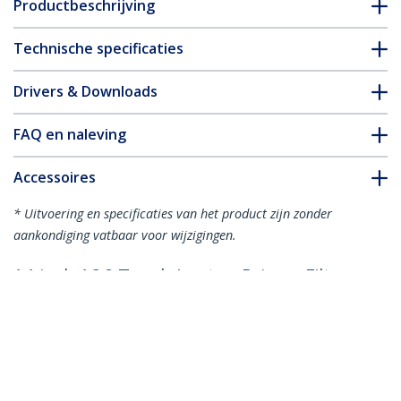
Productbeschrijving
Technische specificaties
Drivers & Downloads
FAQ en naleving
Accessoires
* Uitvoering en specificaties van het product zijn zonder
aankondiging vatbaar voor wijzigingen.
14-inch 16:9 Touch Laptop Privacy Filter,
Anti-Glans Security Filter, Laptop
Monitor Privacy Screen Protector met
51% Blauw Licht Vermindering,
Omklapbaar