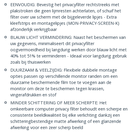
EENVOUDIG: Bevestig het privacyfilter rechtstreeks met
plakstroken die geen lijmresten achterlaten, of schuif het
filter over uw scherm met de bijgeleverde lipjes - Extra
kleefstrips en montagelipjes (MON-PRIVACY-SCREEN-K)
afzonderlijk verkrijgbaar
BLAUW LICHT VERMINDERING: Naast het beschermen van
uw gegevens, minimaliseert dit privacyfilter
oogvermoeidheid bij langdurig werken door blauw licht met
40% tot 51% te verminderen - Ideaal voor langdurig gebruik
zoals bij thuiswerken
DUURZAAM & VEELZIJDIG: Flexibele dubbele montage
opties passen op verschillende monitor randen om een
duurzame beschermende film toe te voegen aan de
monitor om deze te beschermen tegen krassen,
vingerafdrukken en stof
MINDER SCHITTERING OF MEER SCHERPTE: Het
omkeerbare computer privacy filter behoudt een scherpe en
consistente beeldkwaliteit bij elke verlichting dankzij een
schitteringbestendige matte afwerking of een glanzende
afwerking voor een zeer scherp beeld