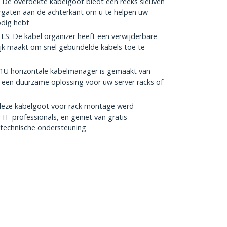
overdekte kabelgoot biedt een reeks sleuven
rgaten aan de achterkant om u te helpen uw
odig hebt
 De kabel organizer heeft een verwijderbare
jk maakt om snel gebundelde kabels toe te
U horizontale kabelmanager is gemaakt van
een duurzame oplossing voor uw server racks of
eze kabelgoot voor rack montage werd
T-professionals, en geniet van gratis
 technische ondersteuning