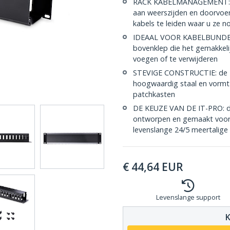
RACK KABELMANAGEMENT: De 
aan weerszijden en doorvoe
kabels te leiden waar u ze n
IDEAAL VOOR KABELBUNDELS:
bovenklep die het gemakkeli
voegen of te verwijderen
STEVIGE CONSTRUCTIE: de 2
hoogwaardig staal en vormt 
patchkasten
DE KEUZE VAN DE IT-PRO: d
ontworpen en gemaakt voor I
levenslange 24/5 meertalige
€
44,64
EUR
Levenslange support
K