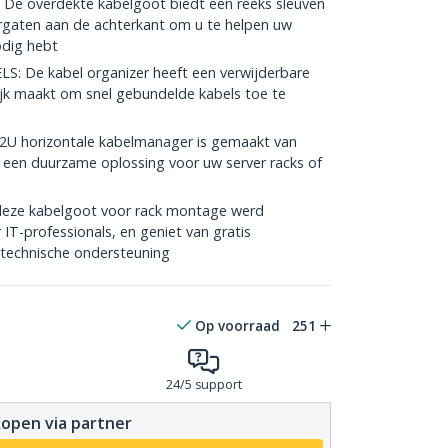
overdekte kabelgoot biedt een reeks sleuven
rgaten aan de achterkant om u te helpen uw
odig hebt
 De kabel organizer heeft een verwijderbare
jk maakt om snel gebundelde kabels toe te
U horizontale kabelmanager is gemaakt van
een duurzame oplossing voor uw server racks of
eze kabelgoot voor rack montage werd
T-professionals, en geniet van gratis
 technische ondersteuning
Op voorraad
251
24/5 support
open via partner