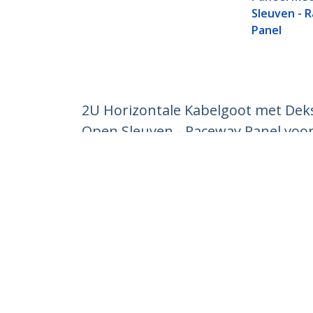
Sleuven - 
Panel
2U Horizontale Kabelgoot met Dek
Open Sleuven - Raceway Panel voo
Productcode:
CMDUCT2U
Become a Partner
StarT
Waar te verkrijgen
Nieuws
Contac
Over o
Vacatu
Qualit
Blog
StarTech.com Ltd.