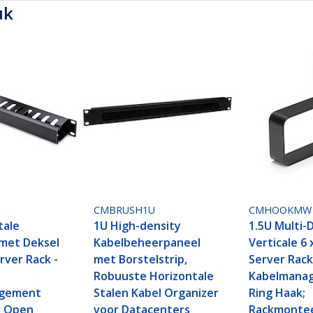
uk
X
CMBRUSH1U
CMHOOKMW
tale
1U High-density
1.5U Multi-
met Deksel
Kabelbeheerpaneel
Verticale 6
rver Rack -
met Borstelstrip,
Server Rac
t
Robuuste Horizontale
Kabelmana
agement
Stalen Kabel Organizer
Ring Haak;
t Open
voor Datacenters
Rackmonte