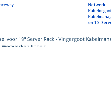
Raceway
Netwerk
Kabelorgani
Kabelmanag
en 10" Ser
sel voor 19" Server Rack - Vingergoot Kabelma
r Wegwerken Kabels
ech.com
Klantenondersteuning
Knowledge Base
t
Drivers en downloads
ns
Support FAQs
res
Support
y & Compliance
Garantiebeleid