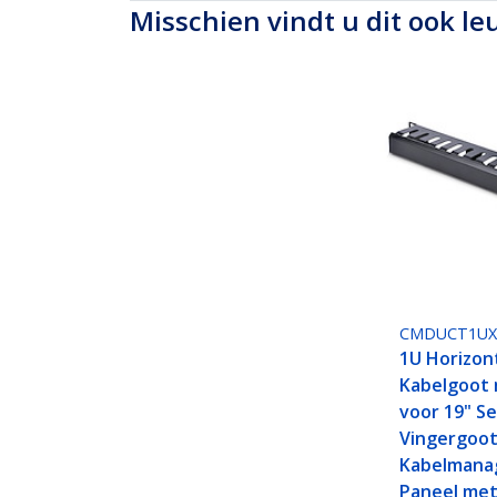
Misschien vindt u dit ook le
CMDUCT1U
1U Horizon
Kabelgoot 
voor 19" Se
Vingergoo
Kabelman
Paneel me