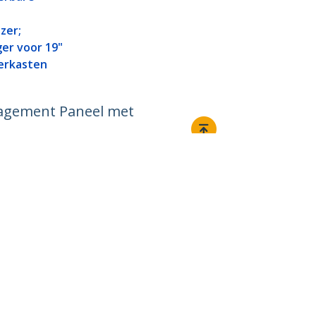
zer;
er voor 19"
verkasten
nagement Paneel met
Aansluiten