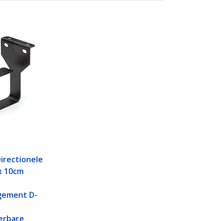
Directionele
 x 10cm
k
gement D-
erbare