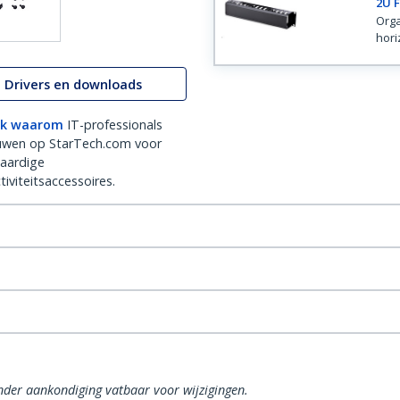
2U 
Orga
hori
Drivers en downloads
k waarom
IT-professionals
uwen op StarTech.com voor
aardige
iviteitsaccessoires.
onder aankondiging vatbaar voor wijzigingen.