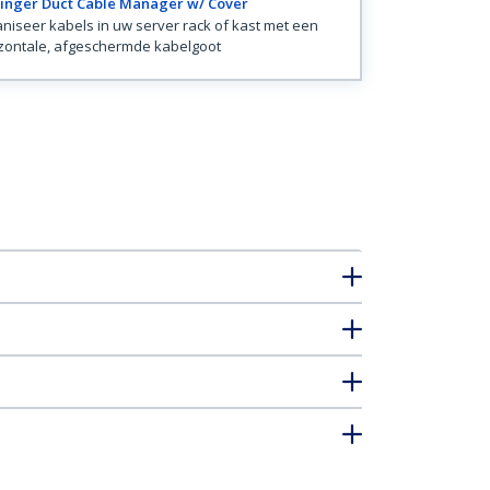
Finger Duct Cable Manager w/ Cover
niseer kabels in uw server rack of kast met een
zontale, afgeschermde kabelgoot