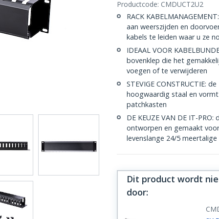
Productcode:
CMDUCT2U2
RACK KABELMANAGEMENT: De 
aan weerszijden en doorvoe
kabels te leiden waar u ze n
IDEAAL VOOR KABELBUNDELS:
bovenklep die het gemakkeli
voegen of te verwijderen
STEVIGE CONSTRUCTIE: de 2
hoogwaardig staal en vormt 
patchkasten
DE KEUZE VAN DE IT-PRO: d
ontworpen en gemaakt voor I
levenslange 24/5 meertalige
Dit product wordt ni
door
:
CM