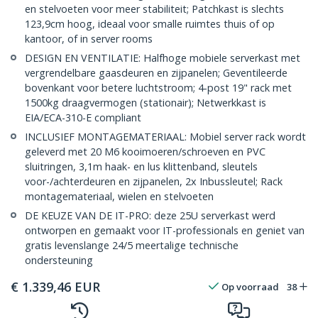
en stelvoeten voor meer stabiliteit; Patchkast is slechts
123,9cm hoog, ideaal voor smalle ruimtes thuis of op
kantoor, of in server rooms
DESIGN EN VENTILATIE: Halfhoge mobiele serverkast met
vergrendelbare gaasdeuren en zijpanelen; Geventileerde
bovenkant voor betere luchtstroom; 4-post 19" rack met
1500kg draagvermogen (stationair); Netwerkkast is
EIA/ECA-310-E compliant
INCLUSIEF MONTAGEMATERIAAL: Mobiel server rack wordt
geleverd met 20 M6 kooimoeren/schroeven en PVC
sluitringen, 3,1m haak- en lus klittenband, sleutels
voor-/achterdeuren en zijpanelen, 2x Inbussleutel; Rack
montagemateriaal, wielen en stelvoeten
DE KEUZE VAN DE IT-PRO: deze 25U serverkast werd
ontworpen en gemaakt voor IT-professionals en geniet van
gratis levenslange 24/5 meertalige technische
ondersteuning
€
1.339,46
EUR
Op voorraad
38