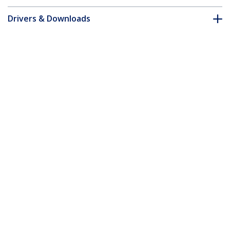
Drivers & Downloads
FAQ en naleving
Accessoires
* Uitvoering en specificaties van het product zijn zonder
aankondiging vatbaar voor wijzigingen.
Misschien vindt u dit ook leuk