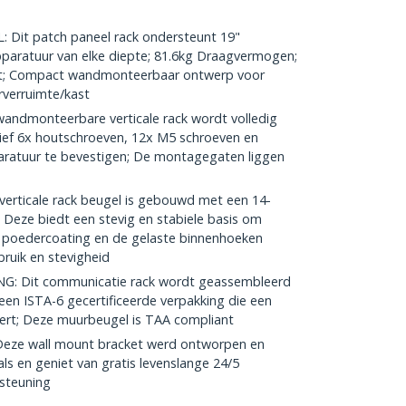
Dit patch paneel rack ondersteunt 19"
aratuur van elke diepte; 81.6kg Draagvermogen;
t; Compact wandmonteerbaar ontwerp voor
rverruimte/kast
ndmonteerbare verticale rack wordt volledig
ief 6x houtschroeven, 12x M5 schroeven en
ratuur te bevestigen; De montagegaten liggen
ticale rack beugel is gebouwd met een 14-
 Deze biedt een stevig en stabiele basis om
 poedercoating en de gelaste binnenhoeken
ruik en stevigheid
: Dit communicatie rack wordt geassembleerd
 een ISTA-6 gecertificeerde verpakking die een
eert; Deze muurbeugel is TAA compliant
eze wall mount bracket werd ontworpen en
ls en geniet van gratis levenslange 24/5
steuning