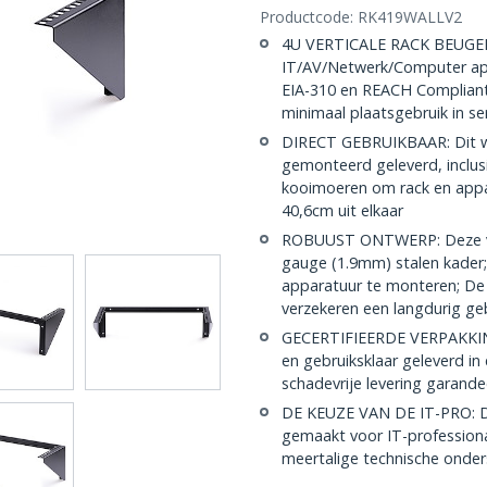
Productcode:
RK419WALLV2
4U VERTICALE RACK BEUGEL: 
IT/AV/Netwerk/Computer app
EIA-310 en REACH Complian
minimaal plaatsgebruik in se
DIRECT GEBRUIKBAAR: Dit wa
gemonteerd geleverd, inclus
kooimoeren om rack en appa
40,6cm uit elkaar
ROBUUST ONTWERP: Deze ver
gauge (1.9mm) stalen kader;
apparatuur te monteren; De
verzekeren een langdurig geb
GECERTIFIEERDE VERPAKKING
en gebruiksklaar geleverd in
schadevrije levering garand
DE KEUZE VAN DE IT-PRO: D
gemaakt voor IT-professiona
meertalige technische onder