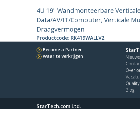
4U 19" Wandmonteerbare Verticale 
Data/AV/IT/Computer, Verticale Mu
Draagvermogen
Productcode:
RK419WALLV2
Become a Partner
StarT
Waar te verkrijgen
Nieuws
Contac
Over o
Vacatu
Qualit
Blog
StarTech.com Ltd.
Celsiusweg 16
Telefo
5928 PR Venlo
Kostel
The Netherlands
Terms
Privacy
Productpagina
Cookie Instel