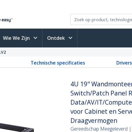
Wie We Zijn
Ontdek
LV2
Technische specificaties
Driver
4U 19" Wandmonteerb
Switch/Patch Panel R
Data/AV/IT/Computer
voor Cabinet en Serv
Draagvermogen
Gereedschap Meegeleverd |