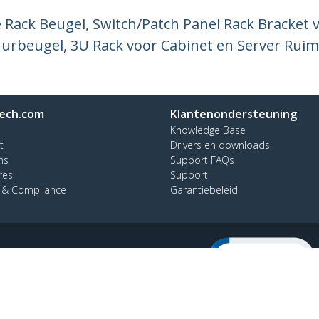
Rack Beugel, Switch/Patch Panel Rack Bracket 
urbeugel, 3U Rack voor Cabinet en Server Ruim
ech.com
Klantenondersteuning
Knowledge Base
t
Drivers en downloads
ns
Support FAQs
res
Support
y & Compliance
Garantiebeleid
on:
+32 27 007 427
oos:
0800 81 229
lingen
© 1985