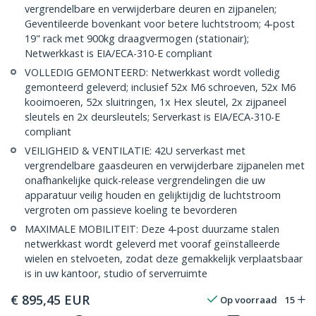
vergrendelbare en verwijderbare deuren en zijpanelen;
Geventileerde bovenkant voor betere luchtstroom; 4-post
19" rack met 900kg draagvermogen (stationair);
Netwerkkast is EIA/ECA-310-E compliant
VOLLEDIG GEMONTEERD: Netwerkkast wordt volledig
gemonteerd geleverd; inclusief 52x M6 schroeven, 52x M6
kooimoeren, 52x sluitringen, 1x Hex sleutel, 2x zijpaneel
sleutels en 2x deursleutels; Serverkast is EIA/ECA-310-E
compliant
VEILIGHEID & VENTILATIE: 42U serverkast met
vergrendelbare gaasdeuren en verwijderbare zijpanelen met
onafhankelijke quick-release vergrendelingen die uw
apparatuur veilig houden en gelijktijdig de luchtstroom
vergroten om passieve koeling te bevorderen
MAXIMALE MOBILITEIT: Deze 4-post duurzame stalen
netwerkkast wordt geleverd met vooraf geïnstalleerde
wielen en stelvoeten, zodat deze gemakkelijk verplaatsbaar
is in uw kantoor, studio of serverruimte
€
895,45
EUR
Op voorraad
15