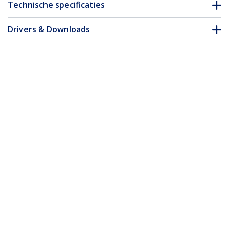
Technische specificaties
Drivers & Downloads
FAQ en naleving
Accessoires
* Uitvoering en specificaties van het product zijn zonder
aankondiging vatbaar voor wijzigingen.
Misschien vindt u dit ook leuk