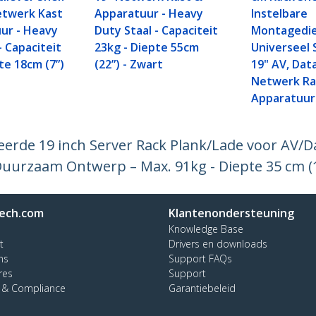
etwerk Kast
Apparatuur - Heavy
Instelbare
ur - Heavy
Duty Staal - Capaciteit
Montagedie
- Capaciteit
23kg - Diepte 55cm
Universeel 
te 18cm (7”)
(22”) - Zwart
19" AV, Dat
Netwerk Ra
Apparatuur
ileerde 19 inch Server Rack Plank/Lade voor AV
 Duurzaam Ontwerp – Max. 91kg - Diepte 35 cm (
ech.com
Klantenondersteuning
Knowledge Base
t
Drivers en downloads
ns
Support FAQs
res
Support
y & Compliance
Garantiebeleid