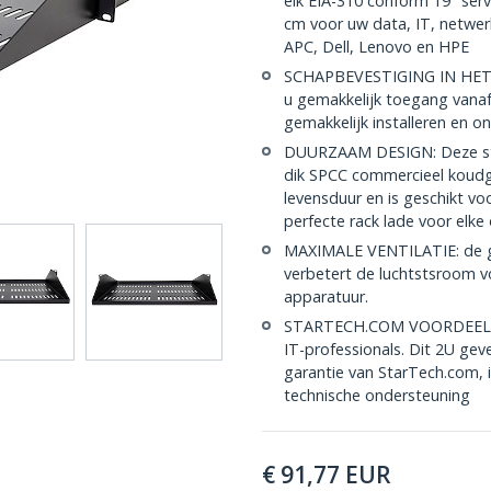
elk EIA-310 conform 19" serv
cm voor uw data, IT, netwer
APC, Dell, Lenovo en HPE
SCHAPBEVESTIGING IN HET 
u gemakkelijk toegang vanaf
gemakkelijk installeren en 
DUURZAAM DESIGN: Deze ste
dik SPCC commercieel koudg
levensduur en is geschikt vo
perfecte rack lade voor elk
MAXIMALE VENTILATIE: de gev
verbetert de luchtstsroom v
apparatuur.
STARTECH.COM VOORDEEL: Al
IT-professionals. Dit 2U gev
garantie van StarTech.com, i
technische ondersteuning
€
91,77
EUR