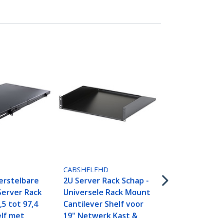
CABSHELFV
2U Server R
Universele
CABSHELFHD
Geventileer
erstelbare
2U Server Rack Schap -
Mount Canti
Server Rack
Universele Rack Mount
voor 19" Ne
9,5 tot 97,4
Cantilever Shelf voor
& Apparatuu
lf met
19" Netwerk Kast &