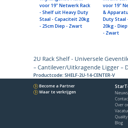
voor 19" Netwerk Rack
voor 19" N
- Shelf uit Heavy Duty
& Apparatu
Staal - Capaciteit 20kg
Duty Staal 
- 25cm Diep - Zwart
20kg - Diep
- Zwart
2U Rack Shelf - Universele Gevent
– Cantilever/Uitkragende Ligger –
Productcode:
SHELF-2U-14-CENTER-V
Become a Partner
StarT
Waar te verkrijgen
Nieuws
Contac
Over o
Vacatu
Qualit
Blog