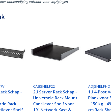
onder aankondiging vatbaar voor wijzigingen.
uk
U7V
CABSHELF22
ADJSHELFHD
Rack Schap -
2U Server Rack Schap -
1U 4-Post V
Universele Rack Mount
Plank voor 
rde Rack
Cantilever Shelf voor
- 150 kg - 4
ilever Shelf
19" Netwerk Kast &
cm Rack She