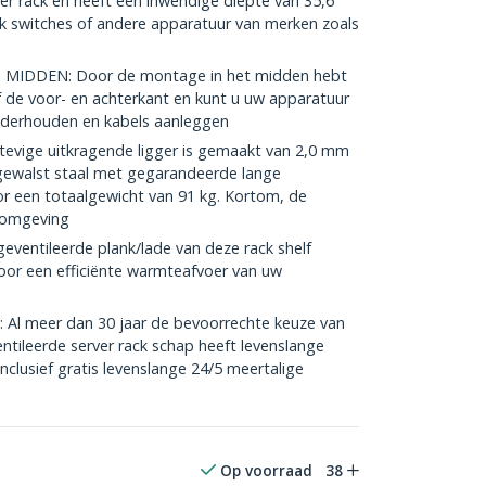
er rack en heeft een inwendige diepte van 35,6
k switches of andere apparatuur van merken zoals
MIDDEN: Door de montage in het midden hebt
 de voor- en achterkant en kunt u uw apparatuur
onderhouden en kabels aanleggen
vige uitkragende ligger is gemaakt van 2,0 mm
ewalst staal met gegarandeerde lange
or een totaalgewicht van 91 kg. Kortom, de
e omgeving
entileerde plank/lade van deze rack shelf
oor een efficiënte warmteafvoer van uw
 meer dan 30 jaar de bevoorrechte keuze van
entileerde server rack schap heeft levenslange
nclusief gratis levenslange 24/5 meertalige
Op voorraad
38