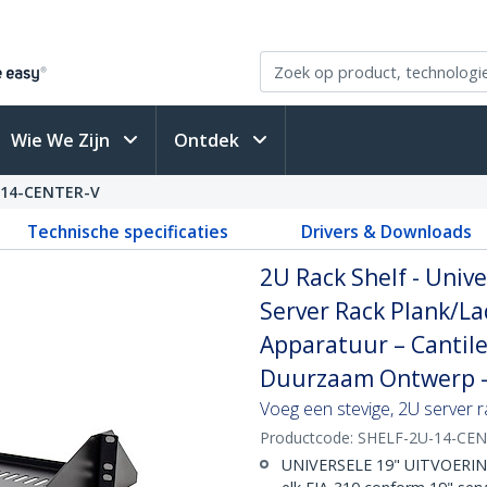
Wie We Zijn
Ontdek
-14-CENTER-V
Technische specificaties
Drivers & Downloads
2U Rack Shelf - Univ
Server Rack Plank/L
Apparatuur – Cantile
Duurzaam Ontwerp – 
Voeg een stevige, 2U server r
Productcode:
SHELF-2U-14-CEN
UNIVERSELE 19" UITVOERING: