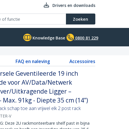
Drivers en downloads
Zoeken
Knowledge Base
0800 81 229
FAQ en naleving
Accessoires
ersele Geventileerde 19 inch
ade voor AV/Data/Netwerk
ver/Uitkragende Ligger –
Max. 91kg - Diepte 35 cm (14”)
ack schap toe aan vrijwel elk 2 post rack
TER-V
 Deze 2U rackmonteerbare shelf past in bijna