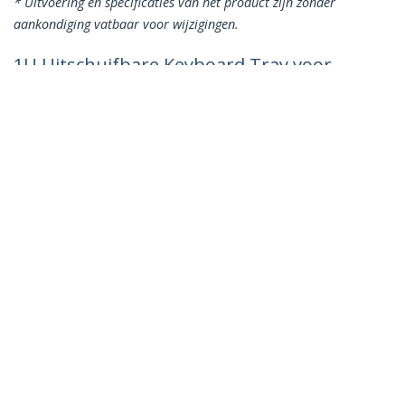
* Uitvoering en specificaties van het product zijn zonder
aankondiging vatbaar voor wijzigingen.
1U Uitschuifbare Keyboard Tray voor
Server Rack, Max 25kg, 22"/55cm Diep,
Stalen Uittrekbare Lade/Plank voor 19"
AV, Netwerk Rack
Productcode:
SLIDESHELFD
Become a Partner
Waar te verkrijgen
StarTech.com
Nieuws
Contact
Over ons
Vacatures
Quality & Compliance
Blog