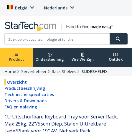
België
Nederlands
Product
Ondersteuning
Wie We Zijn
Ontdek
Home
Serverbeheer
Rack Shelves
SLIDESHELFD
Overzicht
Productbeschrijving
Technische specificaties
Drivers & Downloads
FAQ en naleving
1U Uitschuifbare Keyboard Tray voor Server Rack,
Max 25kg, 22"/55cm Diep, Stalen Uittrekbare
Lade/Plank voor 19" AV, Netwerk Rack