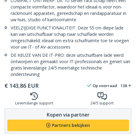
COMPACT ONTWERP: Dit 1U server rack schap heeft een
compacte vormfactor, waardoor het ideaal is voor non-
rackmount apparaten, gereedschap en randapparatuur in
uw huis, studio of kantoorruimte
VEELZIJDIGE FUNCTIONALITEIT: Deze 55 cm diepe lade
kan van uitschuifbaar schap naar schuiflade worden
omgeschakeld; ideaal om extra schuifruimte toe te voegen
voor uw IT- of AV-accessoires
DE KEUZE VAN DE IT-PRO: deze uitschuifbare lade werd
ontworpen en gemaakt voor IT-professionals en geniet van
gratis levenslange 24/5 meertalige technische
ondersteuning
€
143,86
EUR
Op voorraad
138
Levenslange support
24/5 support
Kopen via partner
Partners bekijken