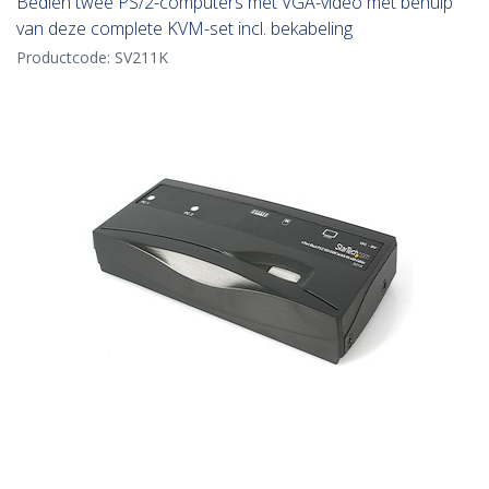
Bedien twee PS/2-computers met VGA-video met behulp
van deze complete KVM-set incl. bekabeling
Productcode:
SV211K