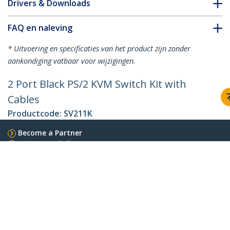
Drivers & Downloads
FAQ en naleving
* Uitvoering en specificaties van het product zijn zonder
aankondiging vatbaar voor wijzigingen.
2 Port Black PS/2 KVM Switch Kit with
Cables
Productcode:
SV211K
Become a Partner
Waar te verkrijgen
StarTech.com
Nieuws
Contact
Over ons
Vacatures
Quality & Compliance
Blog