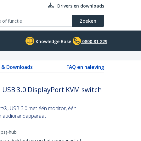
Drivers en downloads
Zoeken
Knowledge Base
0800 81 229
s & Downloads
FAQ en naleving
 USB 3.0 DisplayPort KVM switch
rt®, USB 3.0 met één monitor, één
n audiorandapparaat
bps)-hub
 via druktoetsen op het voorpaneel of