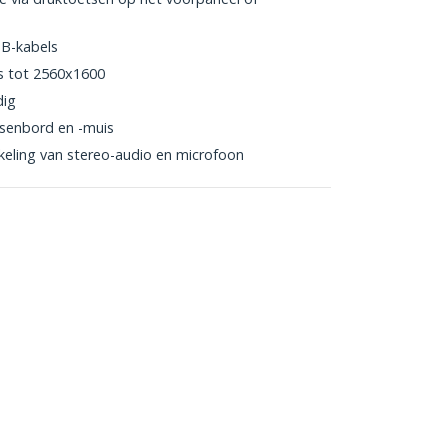
SB-kabels
s tot 2560x1600
dig
tsenbord en -muis
eling van stereo-audio en microfoon