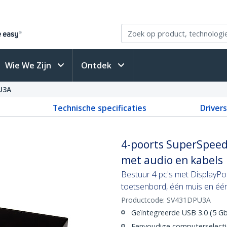
Wie We Zijn
Ontdek
U3A
Technische specificaties
Driver
4-poorts SuperSpeed
met audio en kabels
Bestuur 4 pc's met DisplayPo
toetsenbord, één muis en éé
Productcode:
SV431DPU3A
Geïntegreerde USB 3.0 (5 G
Eenvoudige computerselectie