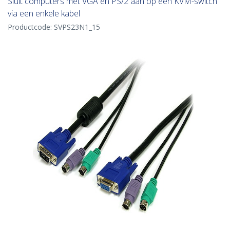
Sluit computers met VGA en PS/2 aan op een KVM-switch
via een enkele kabel
Productcode:
SVPS23N1_15