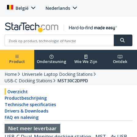
België
Nederlands
Product
Ondersteuning
Wie We Zijn
Ontdek
Home
Universele Laptop Docking Stations
USB-C Docking Stations
MST30C2DPPD
Overzicht
Productbeschrijving
Technische specificaties
Drivers & Downloads
FAQ en naleving
Niet meer leverbaar
USB-C Dual-Monitor docking station - MST - 4x USB