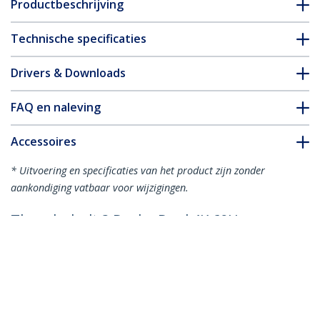
Productbeschrijving
Technische specificaties
Drivers & Downloads
FAQ en naleving
Accessoires
* Uitvoering en specificaties van het product zijn zonder
aankondiging vatbaar voor wijzigingen.
Thunderbolt 3 Dock - Dual 4K 60Hz
Monitor TB3 Laptop Docking Station
met DisplayPort, HDMI & 1080p VGA -
85W Power Delivery & Charging - 2x
USB-A, Ethernet - Mac & Windows