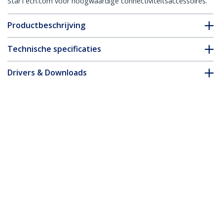
StarTech.com voor hoogwaardige connectiviteitsaccessoires.
Productbeschrijving
Technische specificaties
Drivers & Downloads
FAQ en naleving
Accessoires
* Uitvoering en specificaties van het product zijn zonder
aankondiging vatbaar voor wijzigingen.
Thunderbolt 4 Dock, 96W Power
Delivery, Single 8K/Dual Monitor 4K
60Hz, 3xTB4/USB4 ports, 4xUSB-A, SD,
GbE, Thunderbolt 4 Docking Station