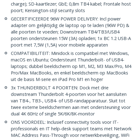
charge); SD-kaartlezer; GbE; 0,8m TB4 kabel; Frontale host
poort; Kensington-stijl security slots
GECERTIFICEERDE 96W POWER DELIVERY: Incl power
adapter om gelijktijdig de laptop op te laden (96W PD) &
alle poorten te voeden; Downstream TB4/TB3/USB4
poorten ondersteunen 15W (3A) opladen; 1x BC 1.2 USB-A
poort met 7,5W (1,5A) voor mobiele apparaten
COMPATIBILITEIT: Minidock is compatibel met Windows,
macOS en Ubuntu; Ondersteunt Thunderbolt- of USB4-
laptops; dubbel beeldscherm op M1, M2, M3 Max/Pro, M4
Pro/Max MacBooks, en enkel beeldscherm op MacBooks
uit de basis M-serie en iPad Pro M1 en hoger
3x THUNDERBOLT 4 POORTEN: Dock met drie
downstream Thunderbolt 4-poorten voor het aansluiten
van TB4-, TB3-, USB4- of USB-randapparatuur. Sluit tot
twee externe beeldschermen aan met ondersteuning voor
dual 4K 60Hz of single 5K/6K/8K-monitor
ONS VOORDEEL: Inclusief connectivity tools voor IT-
professionals en IT help-desk support teams met Network
MAC Address Pass-Through voor netwerkbeveiliging, WiFi