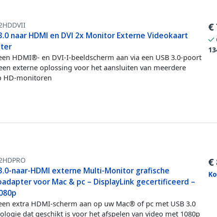
2HDDVII
€
3.0 naar HDMI en DVI 2x Monitor Externe Videokaart
ter
13
 een HDMI®- en DVI-I-beeldscherm aan via een USB 3.0-poort
een externe oplossing voor het aansluiten van meerdere
p HD-monitoren
2HDPRO
€
3.0-naar-HDMI externe Multi-Monitor grafische
Ko
oadapter voor Mac & pc – DisplayLink gecertificeerd –
080p
 een extra HDMI-scherm aan op uw Mac® of pc met USB 3.0
ologie dat geschikt is voor het afspelen van video met 1080p