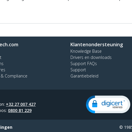
ech.com
Klantenondersteuning
Knowledge Base
t
Drivers en downloads
ns
Support FAQs
res
Support
y & Compliance
Garantiebeleid
on:
+32 27 007 427
oos:
0800 81 229
lingen
© 1985