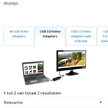
displays.
All USB Video
USB 3.0 Video
USB 3.0 Video
USB
Adapters
Adapters
Adapters with
Per
USB Hub
Vide
1 tot 2 van totaal 2 resultaten
Relevantie