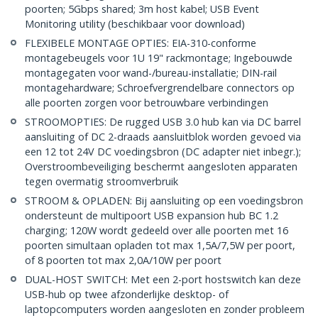
poorten; 5Gbps shared; 3m host kabel; USB Event
Monitoring utility (beschikbaar voor download)
FLEXIBELE MONTAGE OPTIES: EIA-310-conforme
montagebeugels voor 1U 19" rackmontage; Ingebouwde
montagegaten voor wand-/bureau-installatie; DIN-rail
montagehardware; Schroefvergrendelbare connectors op
alle poorten zorgen voor betrouwbare verbindingen
STROOMOPTIES: De rugged USB 3.0 hub kan via DC barrel
aansluiting of DC 2-draads aansluitblok worden gevoed via
een 12 tot 24V DC voedingsbron (DC adapter niet inbegr.);
Overstroombeveiliging beschermt aangesloten apparaten
tegen overmatig stroomverbruik
STROOM & OPLADEN: Bij aansluiting op een voedingsbron
ondersteunt de multipoort USB expansion hub BC 1.2
charging; 120W wordt gedeeld over alle poorten met 16
poorten simultaan opladen tot max 1,5A/7,5W per poort,
of 8 poorten tot max 2,0A/10W per poort
DUAL-HOST SWITCH: Met een 2-port hostswitch kan deze
USB-hub op twee afzonderlijke desktop- of
laptopcomputers worden aangesloten en zonder probleem