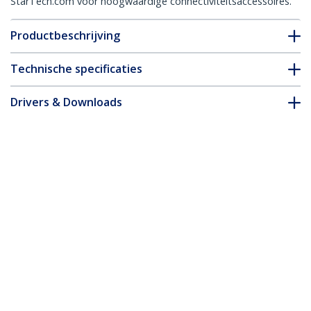
StarTech.com voor hoogwaardige connectiviteitsaccessoires.
Productbeschrijving
Technische specificaties
Drivers & Downloads
FAQ en naleving
Accessoires
* Uitvoering en specificaties van het product zijn zonder
aankondiging vatbaar voor wijzigingen.
Misschien vindt u dit ook leuk