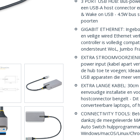
3 PORT USB HUB: Bus-power
een USB-A host connector e
& Wake on USB - 4.5W bus 
poorten
GIGABIT ETHERNET: Ingebo
en veilige wired Ethernet ve
controller is volledig compa
ondersteunt WoL, Jumbo Fr
EXTRA STROOMVOORZIENING:
power input (kabel apart ve
de hub toe te voegen; Ideaa
USB apparaten die meer ve
EXTRA LANGE KABEL: 30cm in
eenvoudige installatie en v
hostconnector bengelt - Dit
converteerbare laptops, of 
CONNECTIVITY TOOLS: Betere
dankzij de meegeleverde MA
Auto Switch hulpprogramma'
Windows/macOS/Linux/Chr