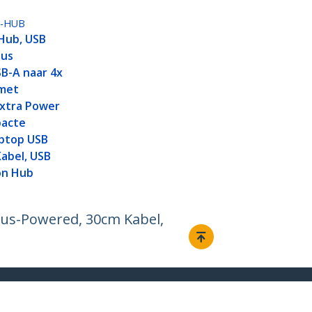
A-HUB
Hub, USB
Bus
B-A naar 4x
met
Extra Power
pacte
ptop USB
abel, USB
on Hub
 Bus-Powered, 30cm Kabel,
Aansluiten