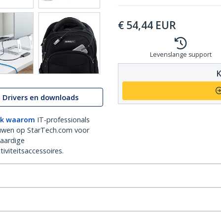
€
54,44
EUR
Levenslange support
K
Drivers en downloads
k waarom
IT-professionals
uwen op StarTech.com voor
aardige
iviteitsaccessoires.