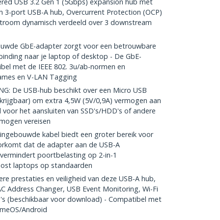
ed USB 3.2 Gen 1 (5Gbps) expansion hub met
n 3-port USB-A hub, Overcurrent Protection (OCP)
stroom dynamisch verdeeld over 3 downstream
uwde GbE-adapter zorgt voor een betrouwbare
rbinding naar je laptop of desktop - De GbE-
tibel met de IEEE 802. 3u/ab-normen en
ames en V-LAN Tagging
 De USB-hub beschikt over een Micro USB
rkrijgbaar) om extra 4,5W (5V/0,9A) vermogen aan
l voor het aansluiten van SSD's/HDD's of andere
rmogen vereisen
gebouwde kabel biedt een groter bereik voor
oorkomt dat de adapter aan de USB-A
 vermindert poortbelasting op 2-in-1
host laptops op standaarden
 prestaties en veiligheid van deze USB-A hub,
C Address Changer, USB Event Monitoring, Wi-Fi
s (beschikbaar voor download) - Compatibel met
omeOS/Android