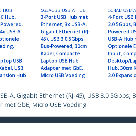
C-HUB
5G3AGBB-USB-A-HUB
5G4AB-USB-
-C Hub,
3-Port USB Hub met
4-Port USB 
 Powered,
Ethernet, 3x USB-A,
3.0 5Gbps, 
 4x USB-A
Gigabit Ethernet (RJ-
Powered US
ptionele
45), USB 3.0 5Gbps,
USB-A Hub 
eding,
Bus-Powered, 30cm
Optionele 
Kabel, Compacte
Input, Com
aptop USB
Laptop USB Hub
Desktop/La
Kabel, USB
Adapter met GbE,
Hub, 30cm K
ansion Hub
Micro USB Voeding
3.0 Expansi
SB-A, Gigabit Ethernet (RJ-45), USB 3.0 5Gbps,
 met GbE, Micro USB Voeding
ech.com
Klantenondersteuning
Knowledge Base