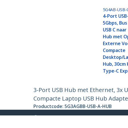
5G4AB-USB-
4-Port USB
5Gbps, Bus
USB C naar
Hub met O
Externe Vo
Compacte
Desktop/L
Hub, 30cm 
Type-C Exp
3-Port USB Hub met Ethernet, 3x U
Compacte Laptop USB Hub Adapter
Productcode:
5G3AGBB-USB-A-HUB
Become a Partner
StarT
Waar te verkrijgen
Nieuws