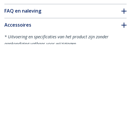
FAQ en naleving
Accessoires
* Uitvoering en specificaties van het product zijn zonder
aankondiging vatbaar voor wijzigingen.
Misschien vindt u dit ook leuk
HB30C3A1CFB
4-poorts USB C hub -
ST3300GU3B
USB-C naar 1x USB-C
3-poorts draagbare
en 3x USB-A - USB 3.0
USB 3.0-hub plus