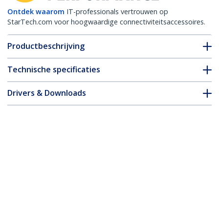
Ontdek waarom
IT-professionals vertrouwen op
StarTech.com voor hoogwaardige connectiviteitsaccessoires.
Productbeschrijving
Technische specificaties
Drivers & Downloads
FAQ en naleving
Accessoires
* Uitvoering en specificaties van het product zijn zonder
aankondiging vatbaar voor wijzigingen.
Misschien vindt u dit ook leuk