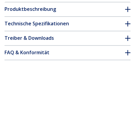
Produktbeschreibung
Technische Spezifikationen
Treiber & Downloads
FAQ & Konformität
Zubehör
* Größe, Aussehen und Spezifikationen sind Änderungen ohne
vorherige Ankündigung vorbehalten.
HDMI Audio Extraktor - 1080p
Produkt-ID:
HD2A
Werden Sie ein Partner
Wo kaufen