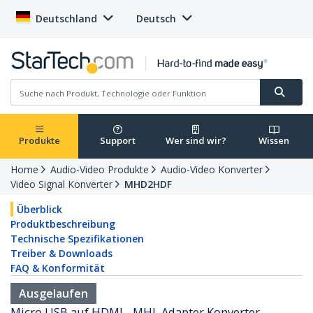
Deutschland
Deutsch
Produkte
Support
Wer sind wir?
Wissen
Home
Audio-Video Produkte
Audio-Video Konverter
Video Signal Konverter
MHD2HDF
Überblick
Produktbeschreibung
Technische Spezifikationen
Treiber & Downloads
FAQ & Konformität
Ausgelaufen
Micro USB auf HDMI - MHL Adapter Konverter