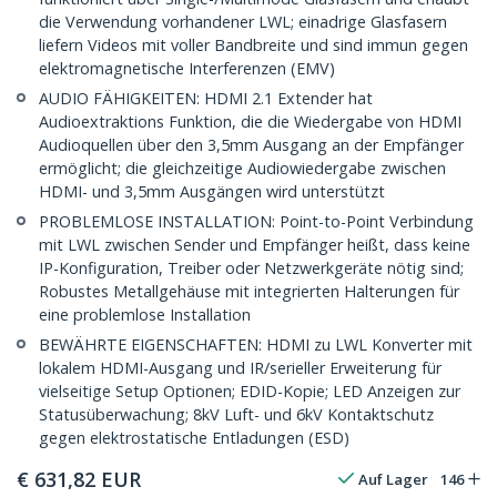
die Verwendung vorhandener LWL; einadrige Glasfasern
liefern Videos mit voller Bandbreite und sind immun gegen
elektromagnetische Interferenzen (EMV)
AUDIO FÄHIGKEITEN: HDMI 2.1 Extender hat
Audioextraktions Funktion, die die Wiedergabe von HDMI
Audioquellen über den 3,5mm Ausgang an der Empfänger
ermöglicht; die gleichzeitige Audiowiedergabe zwischen
HDMI- und 3,5mm Ausgängen wird unterstützt
PROBLEMLOSE INSTALLATION: Point-to-Point Verbindung
mit LWL zwischen Sender und Empfänger heißt, dass keine
IP-Konfiguration, Treiber oder Netzwerkgeräte nötig sind;
Robustes Metallgehäuse mit integrierten Halterungen für
eine problemlose Installation
BEWÄHRTE EIGENSCHAFTEN: HDMI zu LWL Konverter mit
lokalem HDMI-Ausgang und IR/serieller Erweiterung für
vielseitige Setup Optionen; EDID-Kopie; LED Anzeigen zur
Statusüberwachung; 8kV Luft- und 6kV Kontaktschutz
gegen elektrostatische Entladungen (ESD)
€
631,82
EUR
Auf Lager
146