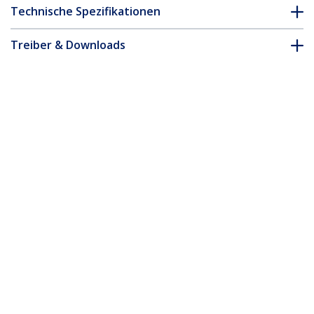
Technische Spezifikationen
Treiber & Downloads
FAQ & Konformität
Zubehör
* Größe, Aussehen und Spezifikationen sind Änderungen ohne
vorherige Ankündigung vorbehalten.
4K HDMI Glasfaser Extender Kit, 4K
60Hz bis 1km (SM)/300m (MM) LC LWL,
HDR, HDCP, Audio/RS232/IR Extender,
LWL HDMI Verlängerung/HDMI
Konverter, HDMI Receiver/HDMI
Transmitter Over Fiber
Produkt-ID:
ST121HD20FXA2