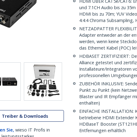
HDMI ÜBER CAT5e/CAT6: Erw
und 7.1CH Audio bis zu 35m 
HDMI bis zu 70m; YUV Video
4:4:4 Chroma Subsampling, 
NETZADPATTER FLEXIBILITÄT: 
Adapter entweder an der entf
werden, wenn keine Steckdo
das Ethernet Kabel (POC) lei
HDBASET ZERTIFIZIERT: De
Alliance getestet und zertifi
Installateure/Integratoren v
professionellen Umgebungen
ZUBEHÖR INKLUSIVE: Sender
Punkt zu Punkt (kein Netzwer
Blaster und IR Empfänger mi
enthalten)
EINFACHE INSTALLATION: Kei
Treiber & Downloads
betriebene HDMI Extender Ki
HDBaseT Booster (ST121HDBT
en Sie,
wieso IT Profis in
Entfernungen erhältlich
 leistungsstarkes