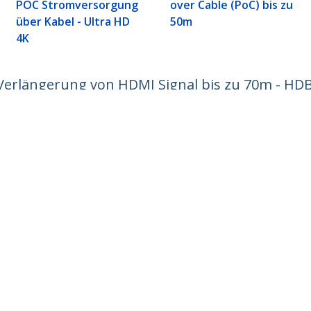
POC Stromversorgung
over Cable (PoC) bis zu
über Kabel - Ultra HD
50m
4K
erlängerung von HDMI Signal bis zu 70m - HDBa
ender - HDMI Booster
ech.com
Kunden Support
chten
Knowledge Base
t
Treiber & Downloads
ns
Support FAQs
nangebote
Support
ät und Konformität
Garantiebestimmungen
n:
+49 (69) 38 07 89 848
enfrei:
0800 5894 017