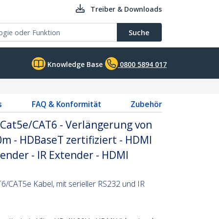
Treiber & Downloads
Suche
Knowledge Base
0800 5894 017
s
FAQ & Konformität
Zubehör
Cat5e/CAT6 - Verlängerung von
0m - HDBaseT zertifiziert - HDMI
ender - IR Extender - HDMI
/CAT5e Kabel, mit serieller RS232 und IR