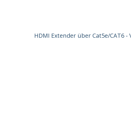
HDMI Extender über Cat5e/CAT6 - V
Erweiterung/LAN Extender - IR Ext
Produkt-ID:
ST121HDBTL
Werden Sie ein Partner
StarT
Wo kaufen
Nachri
Kontak
Über u
Stelle
Qualit
Blog
StarTech.com Ltd.
Celsiusweg 16
Telefo
5928 PR Venlo
Gebühr