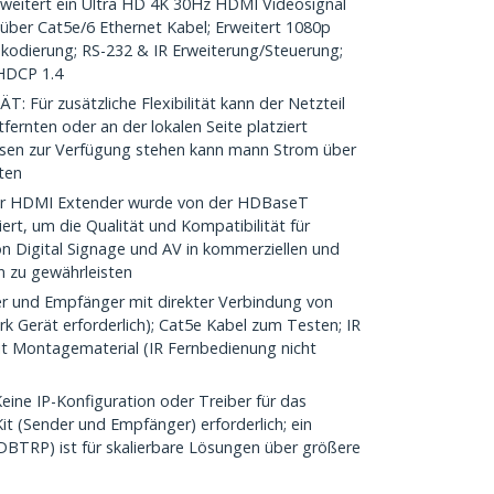
eitert ein Ultra HD 4K 30Hz HDMI Videosignal
über Cat5e/6 Ethernet Kabel; Erweitert 1080p
kodierung; RS-232 & IR Erweiterung/Steuerung;
HDCP 1.4
Für zusätzliche Flexibilität kann der Netzteil
ernten oder an der lokalen Seite platziert
sen zur Verfügung stehen kann mann Strom über
ten
r HDMI Extender wurde von der HDBaseT
ziert, um die Qualität und Kompatibilität für
on Digital Signage und AV in kommerziellen und
 zu gewährleisten
 und Empfänger mit direkter Verbindung von
k Gerät erforderlich); Cat5e Kabel zum Testen; IR
t Montagematerial (IR Fernbedienung nicht
ne IP-Konfiguration oder Treiber für das
t (Sender und Empfänger) erforderlich; ein
RP) ist für skalierbare Lösungen über größere