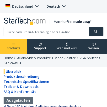
Deutschland
Deutsch
Produkte
Support
Wer sind wir?
Wissen
Home
Audio-Video Produkte
Video-Splitter
VGA Splitter
ST124WEU
Überblick
Produktbeschreibung
Technische Spezifikationen
Treiber & Downloads
FAQ & Konformität
Ausgelaufen
4 Port VGA Video Splitter wandmontierbar