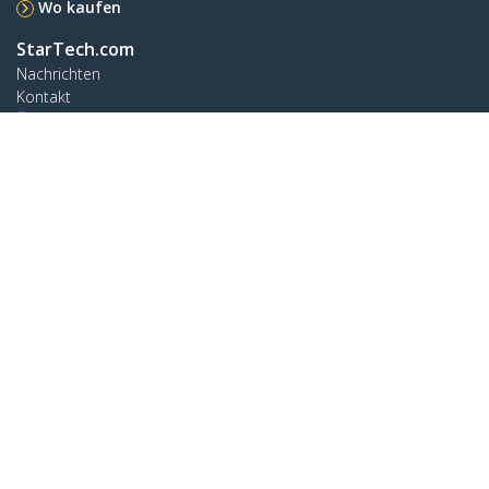
Wo kaufen
StarTech.com
Nachrichten
Kontakt
Über uns
Stellenangebote
Qualität und Konformität
Blog
Kunden Support
Knowledge Base
Treiber & Downloads
Support FAQs
Support
Garantiebestimmungen
Verbinden