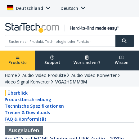
Deutschland
Deutsch
Produkte
Support
Wer sind wir?
Wissen
Home
Audio-Video Produkte
Audio-Video Konverter
Video Signal Konverter
VGA2HDMM3M
Überblick
Produktbeschreibung
Technische Spezifikationen
Treiber & Downloads
FAQ & Konformität
Ausgelaufen
3m VGA auf HDMI Adapter mit USB-Audio - 1080p -