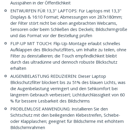
Ausspähen in der Öffentlichkeit
ENTWURFEN FÜR 13,3" LAPTOPS: Für Laptops mit 13,3"
Displays & 16:10 Format; Abmessungen von 287x180mm;
der Filter stört nicht bei oben angebrachten Webcams,
Sensoren oder beim Schließen des Deckels; Bildschirmgröße
und das Format vor der Bestellung prüfen
FLIP-UP MIT TOUCH: Flip-Up-Montage erlaubt schnelles
Aufklappen des Blickschutzfilters, um Inhalte zu teilen, ohne
Filter zu deinstallieren; die Touch empfindlichkeit bleibt
durch das ultradünne und dennoch robuste Blickschutz
erhalten
AUGENBELASTUNG REDUZIEREN: Dieser Laptop
Blickschutzfilter blockiert bis zu 51% des blauen Lichts, was
die Augenbelastung verringert und den Sehkomfort bei
längerem Gebrauch verbessert; Lichtdurchlässigkeit von 60
% für bessere Lesbarkeit des Bildschirms
PROBLEMLOSE ANWENDUNG: Installieren Sie den
Sichtschutz mit den beiliegenden Klebestreifen, Schiebe-
oder Klapplaschen; geeignet für Bildschirme mit erhöhtem
Bildschirmrahmen