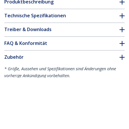
Produktbeschreibung
Technische Spezifikationen
Treiber & Downloads
FAQ & Konformität
Zubehör
* Größe, Aussehen und Spezifikationen sind Änderungen ohne
vorherige Ankündigung vorbehalten.
13,3 Zoll 16:10 Touch Laptop
Sichtschutz, Sichtschutzfolie, Notebook
Blickschutzfilter/Blaulichtfilter,
Blendschutz, +/- 30° Blickwinkel, Flip-Up
Produkt-ID:
133T6-PRIVACY-SCREEN