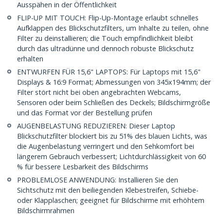
Ausspähen in der Öffentlichkeit
FLIP-UP MIT TOUCH: Flip-Up-Montage erlaubt schnelles
Aufklappen des Blickschutzfilters, um Inhalte zu teilen, ohne
Filter zu deinstallieren; die Touch empfindlichkeit bleibt
durch das ultradünne und dennoch robuste Blickschutz
erhalten
ENTWURFEN FÜR 15,6" LAPTOPS: Für Laptops mit 15,6"
Displays & 16:9 Format; Abmessungen von 345x194mm; der
Filter stört nicht bei oben angebrachten Webcams,
Sensoren oder beim Schließen des Deckels; Bildschirmgröße
und das Format vor der Bestellung prüfen
AUGENBELASTUNG REDUZIEREN: Dieser Laptop
Blickschutzfilter blockiert bis zu 51% des blauen Lichts, was
die Augenbelastung verringert und den Sehkomfort bei
längerem Gebrauch verbessert; Lichtdurchlässigkeit von 60
% für bessere Lesbarkeit des Bildschirms
PROBLEMLOSE ANWENDUNG: Installieren Sie den
Sichtschutz mit den beiliegenden Klebestreifen, Schiebe-
oder Klapplaschen; geeignet für Bildschirme mit erhöhtem
Bildschirmrahmen