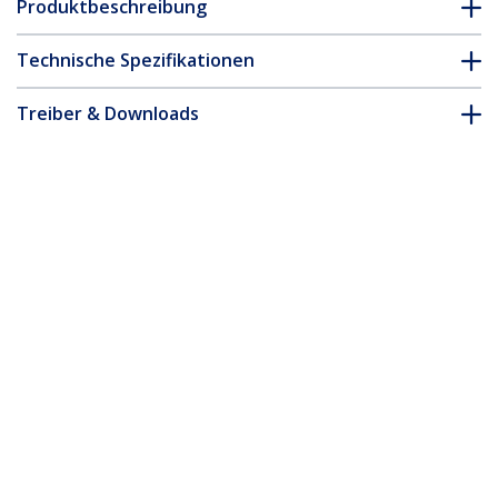
Produktbeschreibung
Technische Spezifikationen
Treiber & Downloads
FAQ & Konformität
Zubehör
* Größe, Aussehen und Spezifikationen sind Änderungen ohne
vorherige Ankündigung vorbehalten.
15,6 Zoll 16:9 Touch Laptop Sichtschutz,
Sichtschutzfolie, Notebook
Blickschutzfilter/Blaulichtfilter,
Blendschutz, +/- 30° Blickwinkel, Flip-Up
Produkt-ID:
156LT-PRIVACY-SCREEN