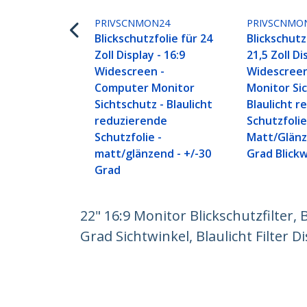
PRIVSCNMON24
PRIVSCNMO
Blickschutzfolie für 24
Blickschutz
Zoll Display - 16:9
21,5 Zoll Di
Widescreen -
Widescree
Computer Monitor
Monitor Si
Sichtschutz - Blaulicht
Blaulicht 
reduzierende
Schutzfolie
Schutzfolie -
Matt/Glänz
matt/glänzend - +/-30
Grad Blick
Grad
22" 16:9 Monitor Blickschutzfilter, 
Grad Sichtwinkel, Blaulicht Filter D
Produkt-ID:
2269-PRIVACY-SCREEN
Werden Sie ein Partner
StarT
Wo kaufen
Nachri