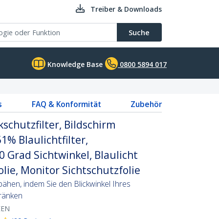
Treiber & Downloads
Suche
Knowledge Base
0800 5894 017
s
FAQ & Konformität
Zubehör
kschutzfilter, Bildschirm
1% Blaulichtfilter,
0 Grad Sichtwinkel, Blaulicht
olie, Monitor Sichtschutzfolie
pähen, indem Sie den Blickwinkel Ihres
ränken
EEN