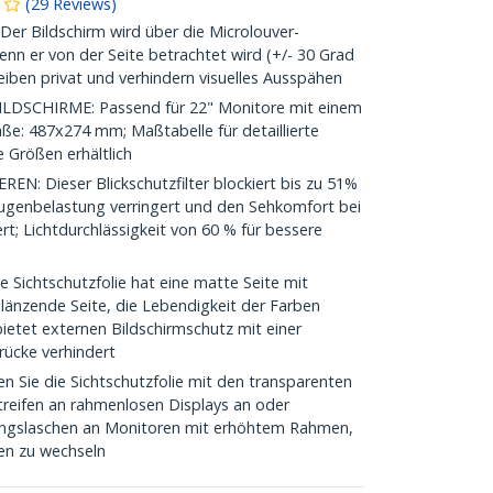
(
29
Reviews
)
 Bildschirm wird über die Microlouver-
nn er von der Seite betrachtet wird (+/- 30 Grad
eiben privat und verhindern visuelles Ausspähen
DSCHIRME: Passend für 22" Monitore mit einem
aße: 487x274 mm; Maßtabelle für detaillierte
 Größen erhältlich
 Dieser Blickschutzfilter blockiert bis zu 51%
Augenbelastung verringert und den Sehkomfort bei
t; Lichtdurchlässigkeit von 60 % für bessere
Sichtschutzfolie hat eine matte Seite mit
länzende Seite, die Lebendigkeit der Farben
bietet externen Bildschirmschutz mit einer
rücke verhindert
Sie die Sichtschutzfolie mit den transparenten
treifen an rahmenlosen Displays an oder
ungslaschen an Monitoren mit erhöhtem Rahmen,
en zu wechseln