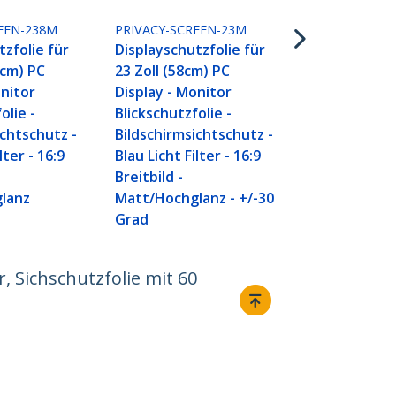
Bildschirm S
für 20 Zoll 
EEN-238M
PRIVACY-SCREEN-23M
Bildschirmfil
tzfolie für
Displayschutzfolie für
Blaulichtre
0cm) PC
23 Zoll (58cm) PC
Displayschut
onitor
Display - Monitor
16:9 Breitbil
olie -
Blickschutzfolie -
Matt/Hochgl
ichtschutz -
Bildschirmsichtschutz -
+/-30° Grad
lter - 16:9
Blau Licht Filter - 16:9
Breitbild -
lanz
Matt/Hochglanz - +/-30
Grad
r, Sichschutzfolie mit 60
Verbinden