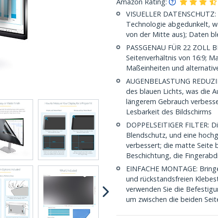
Amazon Rating:
VISUELLER DATENSCHUTZ: Der
Technologie abgedunkelt, we
von der Mitte aus); Daten bl
PASSGENAU FÜR 22 ZOLL BIL
Seitenverhältnis von 16:9; M
Maßeinheiten und alternative
AUGENBELASTUNG REDUZIEREN:
des blauen Lichts, was die 
längerem Gebrauch verbesser
Lesbarkeit des Bildschirms
DOPPELSEITIGER FILTER: Die 
Blendschutz, und eine hochg
verbessert; die matte Seite 
Beschichtung, die Fingerabd
EINFACHE MONTAGE: Bringen 
und rückstandsfreien Klebes
verwenden Sie die Befestig
um zwischen die beiden Seit