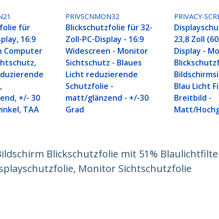
N21
PRIVSCNMON32
PRIVACY-SCR
folie für
Blickschutzfolie für 32-
Displayschu
splay, 16:9
Zoll-PC-Display - 16:9
23,8 Zoll (6
n Computer
Widescreen - Monitor
Display - M
chtschutz,
Sichtschutz - Blaues
Blickschutzf
reduzierende
Licht reduzierende
Bildschirms
,
Schutzfolie -
Blau Licht Fi
end, +/- 30
matt/glänzend - +/-30
Breitbild -
winkel, TAA
Grad
Matt/Hochg
Bildschirm Blickschutzfolie mit 51% Blaulichtfilte
isplayschutzfolie, Monitor Sichtschutzfolie
ech.com
Kunden Support
chten
Knowledge Base