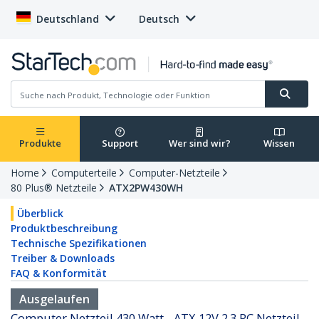
Deutschland
Deutsch
Produkte
Support
Wer sind wir?
Wissen
Home
Computerteile
Computer-Netzteile
80 Plus® Netzteile
ATX2PW430WH
Überblick
Produktbeschreibung
Technische Spezifikationen
Treiber & Downloads
FAQ & Konformität
Ausgelaufen
Computer Netzteil 430 Watt - ATX 12V 2.3 PC Netzteil