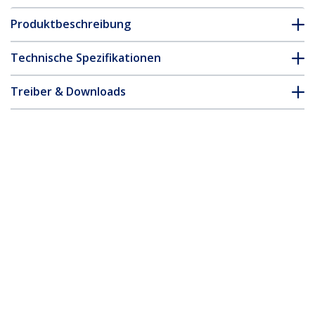
Produktbeschreibung
Technische Spezifikationen
Treiber & Downloads
FAQ & Konformität
* Größe, Aussehen und Spezifikationen sind Änderungen ohne
vorherige Ankündigung vorbehalten.
Computer Werkzeugset für die
Reparatur vom Computer - PC Tool Kit -
Werkzeug Set
Produkt-ID:
CTK200
Werden Sie ein Partner
Wo kaufen