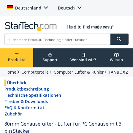
Deutschland
Deutsch
Produkte
Support
Wer sind wir?
Wissen
Home
Computerteile
Computer Lüfter & Kühler
FANBOX2
Überblick
Produktbeschreibung
Technische Spezifikationen
Treiber & Downloads
FAQ & Konformität
Zubehör
80mm Gehäuselüfter - Lüfter für PC Gehäuse mit 3
pin Stecker