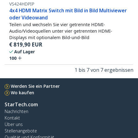
VS424HDPIP
4x4 HDMI Matrix Switch mit Bild in Bild Multiviewer
oder Videowand
Teilen und wechseln Sie vier getrennte HDMI-
Audio/Videoquellen unter vier getrennten HDMI-
Displays mit optionalem Bild-und-Bild
€
819,90
EUR
Auf Lager
100
1 bis 7 von 7 ergebnissen
Werden Sie ein Partner
Wo kaufen
StarTech.com
Nachrichten
Kontakt
Über uns
Stellenangebote
Qualität und Konformität