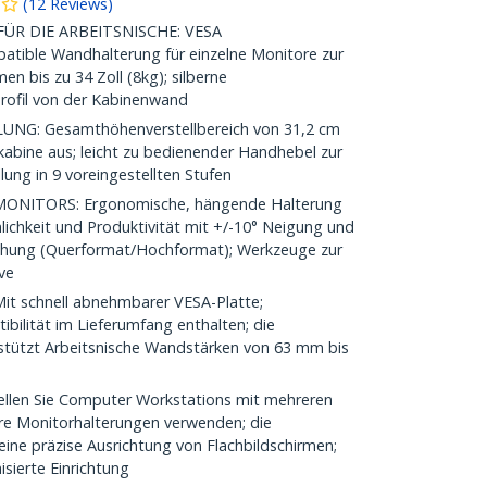
(
12
Reviews
)
R DIE ARBEITSNISCHE: VESA
ble Wandhalterung für einzelne Monitore zur
en bis zu 34 Zoll (8kg); silberne
rofil von der Kabinenwand
G: Gesamthöhenverstellbereich von 31,2 cm
abine aus; leicht zu bedienender Handhebel zur
ung in 9 voreingestellten Stufen
NITORS: Ergonomische, hängende Halterung
ichkeit und Produktivität mit +/-10° Neigung und
ehung (Querformat/Hochformat); Werkzeuge zur
ve
t schnell abnehmbarer VESA-Platte;
bilität im Lieferumfang enthalten; die
rstützt Arbeitsnische Wandstärken von 63 mm bis
llen Sie Computer Workstations mit mehreren
re Monitorhalterungen verwenden; die
eine präzise Ausrichtung von Flachbildschirmen;
ierte Einrichtung