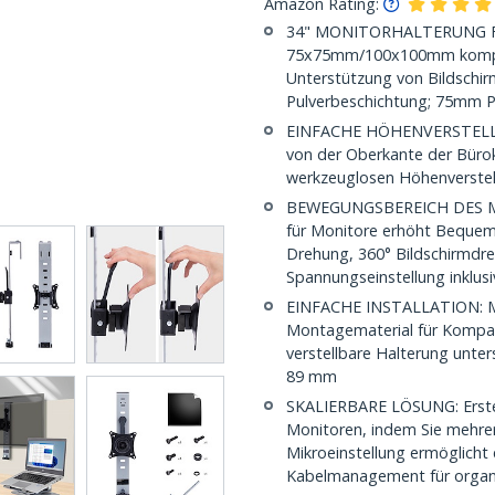
Amazon Rating:
34" MONITORHALTERUNG FÜ
75x75mm/100x100mm kompati
Unterstützung von Bildschirm
Pulverbeschichtung; 75mm P
EINFACHE HÖHENVERSTELLUN
von der Oberkante der Bürok
werkzeuglosen Höhenverstell
BEWEGUNGSBEREICH DES MO
für Monitore erhöht Bequeml
Drehung, 360° Bildschirmdr
Spannungseinstellung inklusi
EINFACHE INSTALLATION: Mi
Montagematerial für Kompati
verstellbare Halterung unte
89 mm
SKALIERBARE LÖSUNG: Erste
Monitoren, indem Sie mehre
Mikroeinstellung ermöglicht 
Kabelmanagement für organis