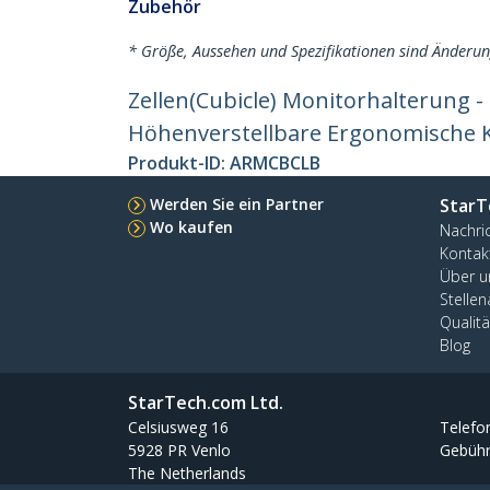
Zubehör
* Größe, Aussehen und Spezifikationen sind Änderu
Zellen(Cubicle) Monitorhalterung -
Höhenverstellbare Ergonomische
Produkt-ID:
ARMCBCLB
Werden Sie ein Partner
StarT
Wo kaufen
Nachri
Kontak
Über u
Stelle
Qualit
Blog
StarTech.com Ltd.
Celsiusweg 16
Telefo
5928 PR Venlo
Gebühr
The Netherlands