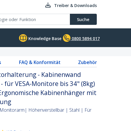
Treiber & Downloads
Suche
Knowledge Base
0800 5894 017
s
FAQ & Konformität
Zubehör
itorhalterung - Kabinenwand
- für VESA-Monitore bis 34" (8kg)
 Ergonomische Kabinenhänger mit
rung
Monitorarm| Höhenverstellbar | Stahl | Für