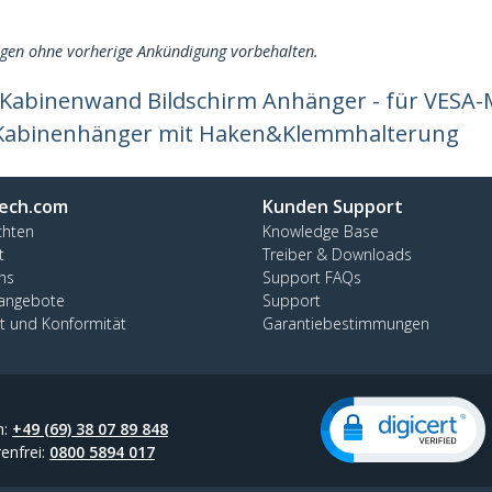
ngen ohne vorherige Ankündigung vorbehalten.
 Kabinenwand Bildschirm Anhänger - für VESA-Mo
 Kabinenhänger mit Haken&Klemmhalterung
ech.com
Kunden Support
chten
Knowledge Base
t
Treiber & Downloads
ns
Support FAQs
nangebote
Support
ät und Konformität
Garantiebestimmungen
n:
+49 (69) 38 07 89 848
enfrei:
0800 5894 017