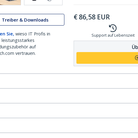
€
86,58
EUR
Treiber & Downloads
en Sie,
wieso IT Profis in
Support auf Lebenszeit
 leistungsstarkes
Üb
dungszubehör auf
ch.com vertrauen.