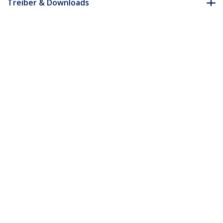
Treiber & Downloads
FAQ & Konformität
Zubehör
* Größe, Aussehen und Spezifikationen sind Änderungen ohne
vorherige Ankündigung vorbehalten.
Das könnte Ihnen auch gefallen